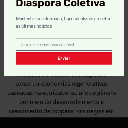
Diáspora Coletiva
Mantenha-se informado, fique atualizado, receba
as últimas notícias
Insira o seu endereço de email
Correio
Missão
eletrônico
Enviar
A missão do Collective Diaspora é
construir economias regenerativas
baseadas na equidade racial e de gênero
por meio do desenvolvimento e
crescimento de cooperativas negras em
todo o mundo.