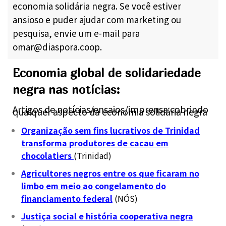
economia solidária negra. Se você estiver
ansioso e puder ajudar com marketing ou
pesquisa, envie um e-mail para
omar@diaspora.coop.
Economia global de solidariedade
negra nas notícias:
Artigos de notícias/ensaios/imprensa cobrindo
qualquer aspecto da economia solidária negra
Organização sem fins lucrativos de Trinidad
transforma produtores de cacau em
chocolatiers
(Trinidad)
Agricultores negros entre os que ficaram no
limbo em meio ao congelamento do
financiamento federal
(NÓS)
Justiça social e história cooperativa negra