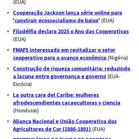
(EUA)
Cooperação Jackson lança série online para
'construir ecossocialismo de baixo
'
(EUA)
Filadélfia declara 2025 o Ano das Cooperativas
(EUA)
FMAFS interessada em revitalizar o setor
cooperativo para o avanço econômico
(Nigéria)
Construção de riqueza comunitária: reduzindo
a lacuna entre governança e governo
(EUA-
Escócia)
La outra cara del Caribe: mulheres
afrodescendientes cacaocultoras y ciencia
(Honduras)
Aliança Nacional e União Cooperativa dos
Agricultores de Cor (1886-1891)
(EUA)