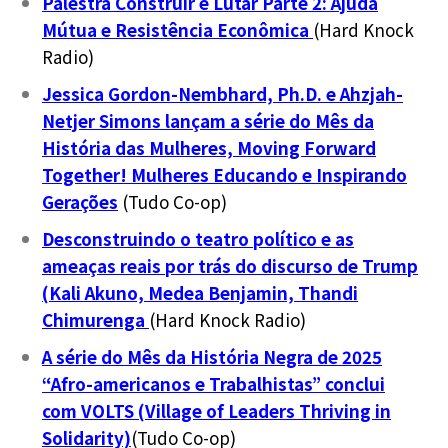
Palestra Construir e Lutar Parte 2: Ajuda
Mútua e Resistência Econômica
(Hard Knock
Radio)
Jessica Gordon-Nembhard, Ph.D. e Ahzjah-
Netjer Simons lançam a série do Mês da
História das Mulheres, Moving Forward
Together! Mulheres Educando e Inspirando
Gerações
(Tudo Co-op)
Desconstruindo o teatro político e as
ameaças reais por trás do discurso de Trump
(Kali Akuno, Medea Benjamin, Thandi
Chimurenga
(Hard Knock Radio)
A série do Mês da História Negra de 2025
“Afro-americanos e Trabalhistas” conclui
com VOLTS (Village of Leaders Thriving in
Solidarity)
(Tudo Co-op)